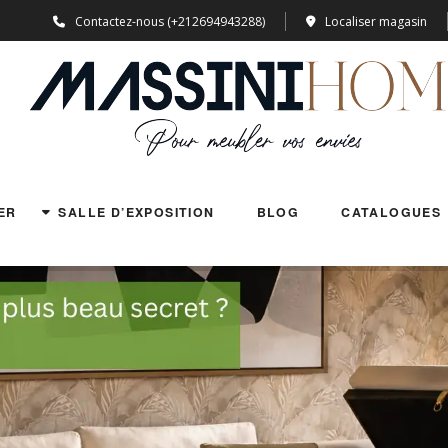
Contactez-nous (+212694943288)
Localiser magasin
ER
SALLE D’EXPOSITION
BLOG
CATALOGUES