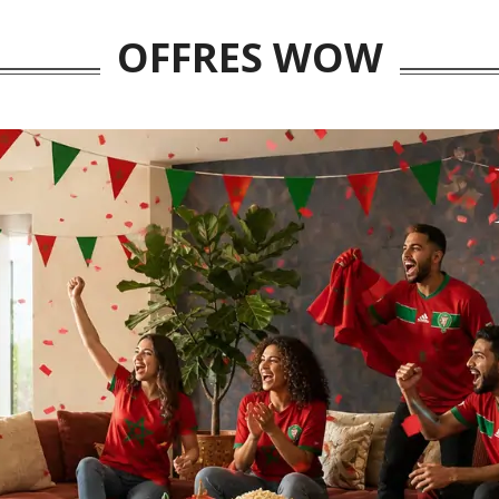
DH.
DH.
OFFRES WOW