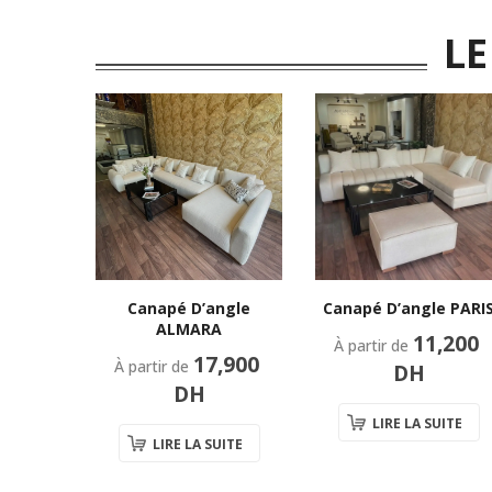
LE
-28%
le YOKO
Canapé D’angle
Canapé D’angle PARI
ALMARA
Le
Le
11,200
À partir de
17,900
prix
prix
990
DH
À partir de
DH
initial
actuel
DH
était :
est :
UITE
LIRE LA SUITE
12,500
8,990
LIRE LA SUITE
DH.
DH.