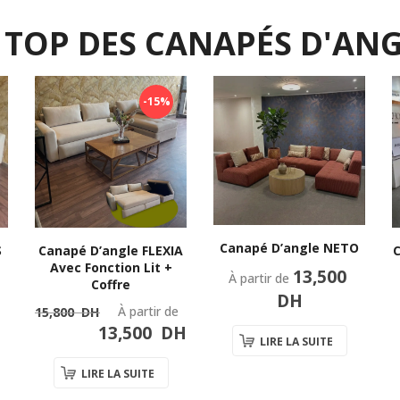
 TOP DES CANAPÉS D'AN
-15%
Canapé D’angle NETO
S
Canapé D’angle FLEXIA
C
Avec Fonction Lit +
13,500
À partir de
Coffre
DH
Le
Le
À partir de
15,800
DH
prix
prix
13,500
DH
LIRE LA SUITE
initial
actuel
était :
est :
LIRE LA SUITE
15,800
13,500