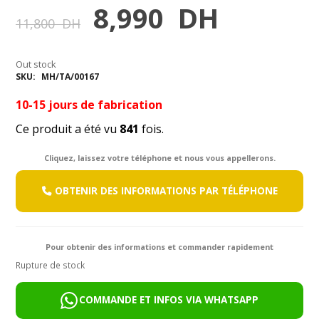
Le
Le
8,990
DH
11,800
DH
prix
prix
Out stock
initial
actuel
SKU:
MH/TA/00167
était :
est :
10-15 jours de fabrication
Ce produit a été vu
11,800
841
fois.
8,990
DH.
DH.
Cliquez, laissez votre téléphone et nous vous appellerons.
OBTENIR DES INFORMATIONS PAR TÉLÉPHONE
Pour obtenir des informations et commander rapidement
Rupture de stock
COMMANDE ET INFOS VIA WHATSAPP