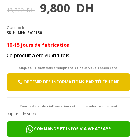
Le
Le
9,800
DH
13,700
DH
prix
prix
Out stock
initial
actuel
SKU:
MH/LE/00150
était :
est :
10-15 jours de fabrication
Ce produit a été vu
13,700
411
fois.
9,800
DH.
DH.
Cliquez, laissez votre téléphone et nous vous appellerons.
OBTENIR DES INFORMATIONS PAR TÉLÉPHONE
Pour obtenir des informations et commander rapidement
Rupture de stock
COMMANDE ET INFOS VIA WHATSAPP