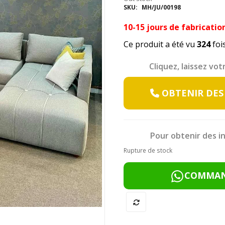
SKU:
MH/JU/00198
10-15 jours de fabricatio
Ce produit a été vu
324
fois
Cliquez, laissez vo
OBTENIR DES
Pour obtenir des 
Rupture de stock
COMMAND