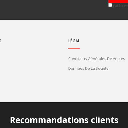
J'ai lu 
S
LÉGAL
Conditions Générales De Ventes
Données De La Société
Recommandations clients