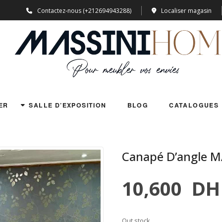
Contactez-nous (+212694943288)
Localiser magasin
ER
SALLE D’EXPOSITION
BLOG
CATALOGUES
Canapé D’angle 
10,600
DH
Out stock