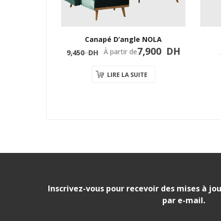
e ARLUX
Canapé D’angle NOLA
00
DH
7,900
DH
Le
Le
À partir de
9,450
DH
prix
prix
initial
actuel
ITE
LIRE LA SUITE
était :
est :
9,450
7,900
DH.
DH.
Inscrivez-vous pour recevoir des mises à jou
par e-mail.