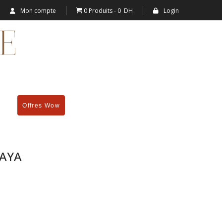
Mon compte
0 Produits
0 DH
Login
Offres Wow
MAYA