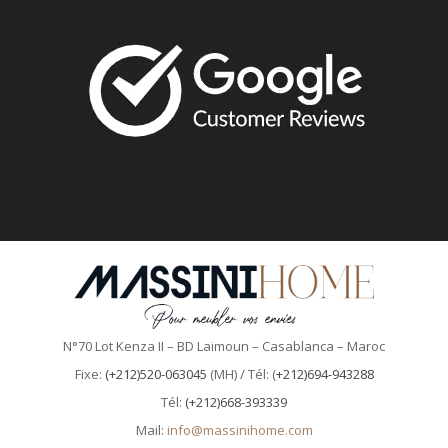
N°70 Lot Kenza II – BD Laimoun – Casablanca – Maroc
Fixe:
(+212)520-063045
(MH) / Tél: (
+212)694-943288
Tél:
(+212)668-393339
Mail:
info@massinihome.com